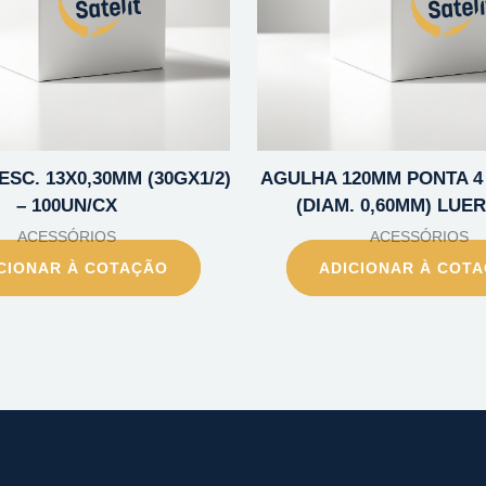
SC. 13X0,30MM (30GX1/2)
AGULHA 120MM PONTA 4
– 100UN/CX
(DIAM. 0,60MM) LUE
ACESSÓRIOS
ACESSÓRIOS
CIONAR À COTAÇÃO
ADICIONAR À COT