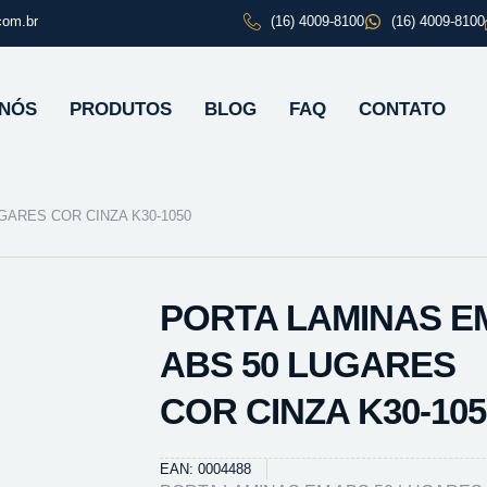
com.br
(16) 4009-8100
(16) 4009-8100
 NÓS
PRODUTOS
BLOG
FAQ
CONTATO
GARES COR CINZA K30-1050
PORTA LAMINAS E
ABS 50 LUGARES
COR CINZA K30-105
EAN: 0004488