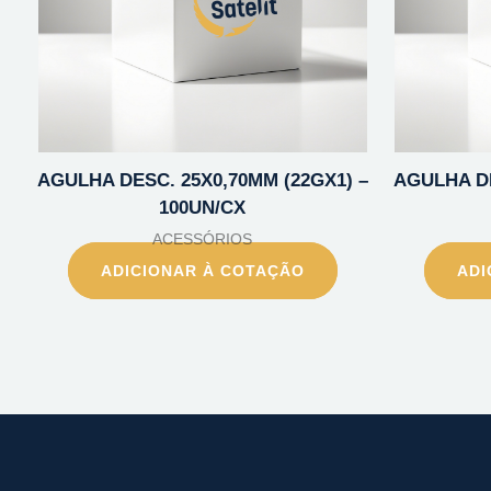
AGULHA DESC. 25X0,70MM (22GX1) –
AGULHA DE
100UN/CX
ACESSÓRIOS
ADICIONAR À COTAÇÃO
ADI