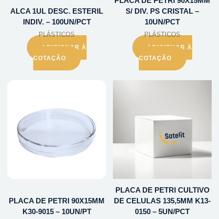
PLACA DE PETRI 90X15MM
ALCA 1UL DESC. ESTERIL
S/ DIV. PS CRISTAL –
INDIV. – 100UN/PCT
10UN/PCT
PLÁSTICOS
PLÁSTICOS
ADICIONAR À
ADICIONAR À
COTAÇÃO
COTAÇÃO
PLACA DE PETRI CULTIVO
PLACA DE PETRI 90X15MM
DE CELULAS 135,5MM K13-
K30-9015 – 10UN/PT
0150 – 5UN/PCT