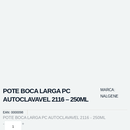
POTE BOCA LARGA PC
MARCA:
NALGENE
AUTOCLAVAVEL 2116 – 250ML
EAN: 0000098
POTE BOCA LARGA PC AUTOCLAVAVEL 2116 - 250ML
POTE
-
+
BOCA