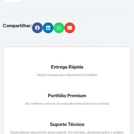
LARGA
PC
AUTOCLAVAVEL
Compartilhar:
2116
-
250ML
quantidade
Entrega Rápida
Amplo estoque para faturamento imediato
Portfólio Premium
As melhores marcas do mercado internacional e nacional
Suporte Técnico
Especialistas disponíveis para suporte, tira-dúvidas, demonstrações e análise