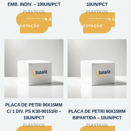
EMB. INDIV. – 100UN/PCT
10UN/PCT
PLÁSTICOS
PLÁSTICOS
ADICIONAR À
ADICIONAR À
COTAÇÃO
COTAÇÃO
PLACA DE PETRI 90X15MM
C/ 1 DIV. PS K30-90151RI –
PLACA DE PETRI 90X15MM
10UN/PCT
BIPARTIDA – 10UN/PCT
PLÁSTICOS
PLÁSTICOS