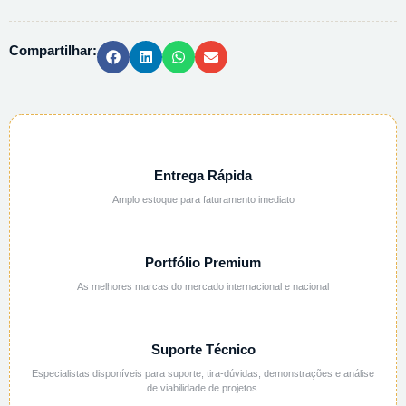
-
1000ML
Compartilhar:
quantidade
Entrega Rápida
Amplo estoque para faturamento imediato
Portfólio Premium
As melhores marcas do mercado internacional e nacional
Suporte Técnico
Especialistas disponíveis para suporte, tira-dúvidas, demonstrações e análise
de viabilidade de projetos.