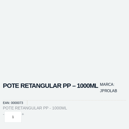
POTE RETANGULAR PP – 1000ML
MARCA:
JPROLAB
EAN: 0000073
POTE RETANGULAR PP - 1000ML
POTE
-
+
RETANGULAR
PP