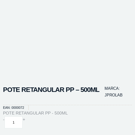
POTE RETANGULAR PP – 500ML
MARCA:
JPROLAB
EAN: 0000072
POTE RETANGULAR PP - 500ML
POTE
-
+
RETANGULAR
PP