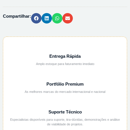
-
500ML
Compartilhar:
quantidade
Entrega Rápida
Amplo estoque para faturamento imediato
Portfólio Premium
As melhores marcas do mercado internacional e nacional
Suporte Técnico
Especialistas disponíveis para suporte, tira-dúvidas, demonstrações e análise
de viabilidade de projetos.