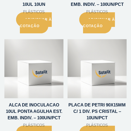
10UL 10UN
EMB. INDIV. – 100UN/PCT
PLÁSTICOS
PLÁSTICOS
ADICIONAR À
ADICIONAR À
COTAÇÃO
COTAÇÃO
ALCA DE INOCULACAO
PLACA DE PETRI 90X15MM
10UL PONTA AGULHA EST.
C/ 1 DIV. PS CRISTAL –
EMB. INDIV. – 100UN/PCT
10UN/PCT
PLÁSTICOS
PLÁSTICOS