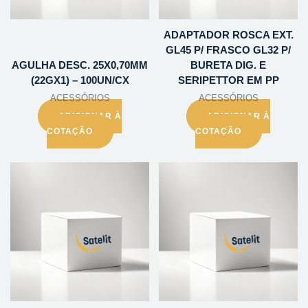
ADAPTADOR ROSCA EXT.
GL45 P/ FRASCO GL32 P/
AGULHA DESC. 25X0,70MM
BURETA DIG. E
(22GX1) – 100UN/CX
SERIPETTOR EM PP
ACESSÓRIOS
ACESSÓRIOS
ADICIONAR À
ADICIONAR À
COTAÇÃO
COTAÇÃO