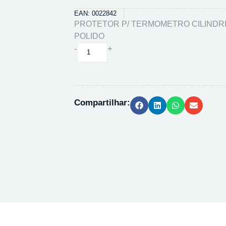
EAN: 0022842
PROTETOR P/ TERMOMETRO CILINDRI
POLIDO
PROTETOR
-
+
P/
TERMOMETRO
CILINDRICO
-
Compartilhar:
LATAO
POLIDO
quantidade