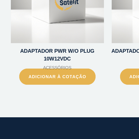
ADAPTADOR PWR W/O PLUG
ADAPTADO
10W12VDC
ACESSÓRIOS
ADICIONAR À COTAÇÃO
ADI