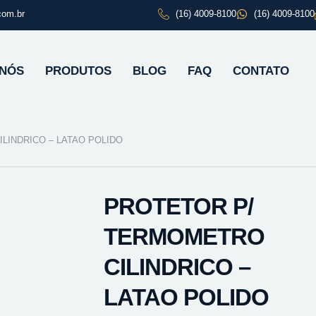
com.br
(16) 4009-8100
(16) 4009-8100
 NÓS
PRODUTOS
BLOG
FAQ
CONTATO
LINDRICO – LATAO POLIDO
PROTETOR P/
TERMOMETRO
CILINDRICO –
LATAO POLIDO