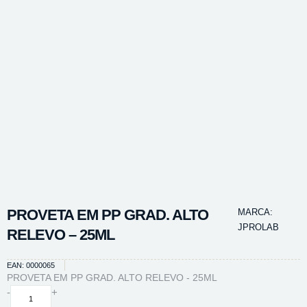
PROVETA EM PP GRAD. ALTO
MARCA:
JPROLAB
RELEVO – 25ML
EAN: 0000065
PROVETA EM PP GRAD. ALTO RELEVO - 25ML
PROVETA
-
+
EM