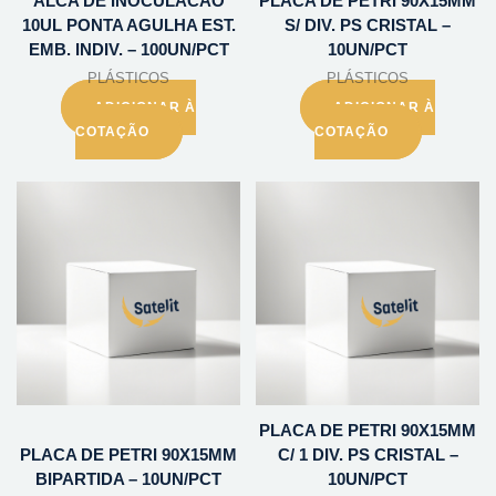
ALCA DE INOCULACAO
PLACA DE PETRI 90X15MM
10UL PONTA AGULHA EST.
S/ DIV. PS CRISTAL –
EMB. INDIV. – 100UN/PCT
10UN/PCT
PLÁSTICOS
PLÁSTICOS
ADICIONAR À
ADICIONAR À
COTAÇÃO
COTAÇÃO
PLACA DE PETRI 90X15MM
PLACA DE PETRI 90X15MM
C/ 1 DIV. PS CRISTAL –
BIPARTIDA – 10UN/PCT
10UN/PCT