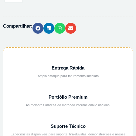
PP
GRAD.
ALTO
Compartilhar:
RELEVO
-
25ML
quantidade
Entrega Rápida
Amplo estoque para faturamento imediato
Portfólio Premium
As melhores marcas do mercado internacional e nacional
Suporte Técnico
Especialistas disponíveis para suporte, tira-dúvidas, demonstrações e análise