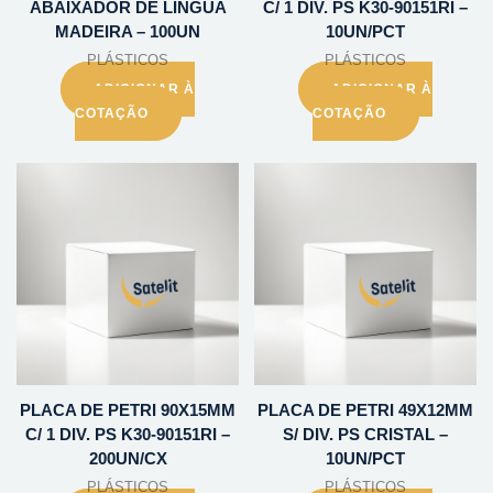
ABAIXADOR DE LINGUA
C/ 1 DIV. PS K30-90151RI –
MADEIRA – 100UN
10UN/PCT
PLÁSTICOS
PLÁSTICOS
ADICIONAR À
ADICIONAR À
COTAÇÃO
COTAÇÃO
PLACA DE PETRI 90X15MM
PLACA DE PETRI 49X12MM
C/ 1 DIV. PS K30-90151RI –
S/ DIV. PS CRISTAL –
200UN/CX
10UN/PCT
PLÁSTICOS
PLÁSTICOS