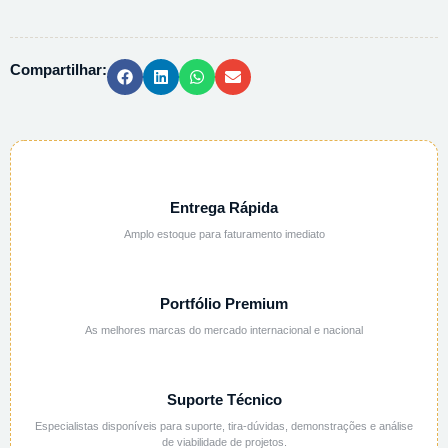
PP
GRAD.
ALTO
Compartilhar:
RELEVO
-
2L
quantidade
Entrega Rápida
Amplo estoque para faturamento imediato
Portfólio Premium
As melhores marcas do mercado internacional e nacional
Suporte Técnico
Especialistas disponíveis para suporte, tira-dúvidas, demonstrações e análise
de viabilidade de projetos.