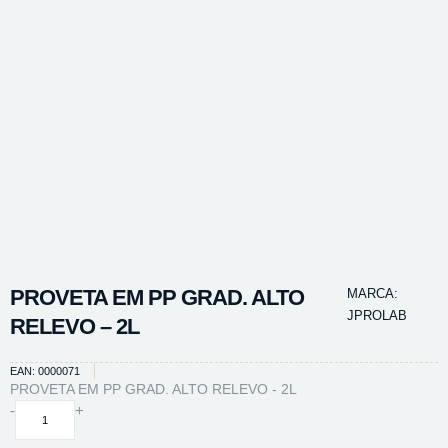
PROVETA EM PP GRAD. ALTO
MARCA:
JPROLAB
RELEVO – 2L
EAN: 0000071
PROVETA EM PP GRAD. ALTO RELEVO - 2L
PROVETA
-
+
EM