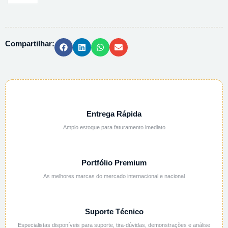
PP
GRAD.
ALTO
Compartilhar:
RELEVO
-
500ML
quantidade
Entrega Rápida
Amplo estoque para faturamento imediato
Portfólio Premium
As melhores marcas do mercado internacional e nacional
Suporte Técnico
Especialistas disponíveis para suporte, tira-dúvidas, demonstrações e análise