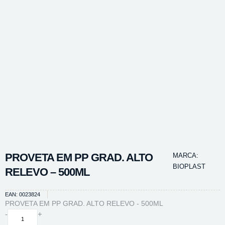
PROVETA EM PP GRAD. ALTO
MARCA:
BIOPLAST
RELEVO – 500ML
EAN: 0023824
PROVETA EM PP GRAD. ALTO RELEVO - 500ML
PROVETA
-
+
EM