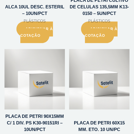
PLACA DE PETRI CULTIVO
ALCA 10UL DESC. ESTERIL
DE CELULAS 135,5MM K13-
– 10UN/PCT
0150 – 5UN/PCT
PLÁSTICOS
PLÁSTICOS
ADICIONAR À
ADICIONAR À
COTAÇÃO
COTAÇÃO
PLACA DE PETRI 90X15MM
C/ 1 DIV. PS K30-90151RI –
PLACA DE PETRI 60X15
10UN/PCT
MM. ETO. 10 UN/PC