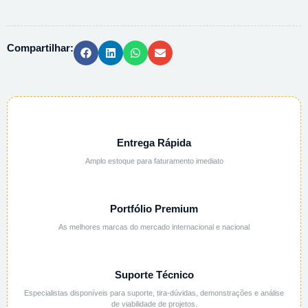
PP
REF.
0900
Compartilhar:
-
500ML
quantidade
Entrega Rápida
Amplo estoque para faturamento imediato
Portfólio Premium
As melhores marcas do mercado internacional e nacional
Suporte Técnico
Especialistas disponíveis para suporte, tira-dúvidas, demonstrações e análise
de viabilidade de projetos.