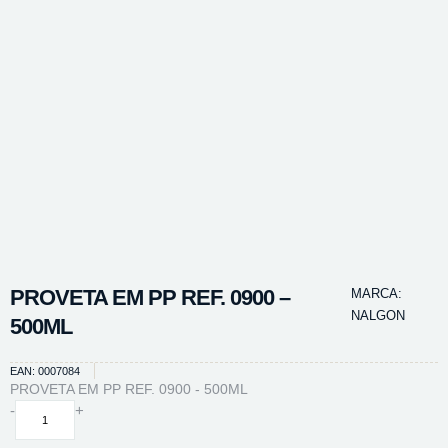
PROVETA EM PP REF. 0900 –
MARCA:
NALGON
500ML
EAN: 0007084
PROVETA EM PP REF. 0900 - 500ML
PROVETA
-
+
EM