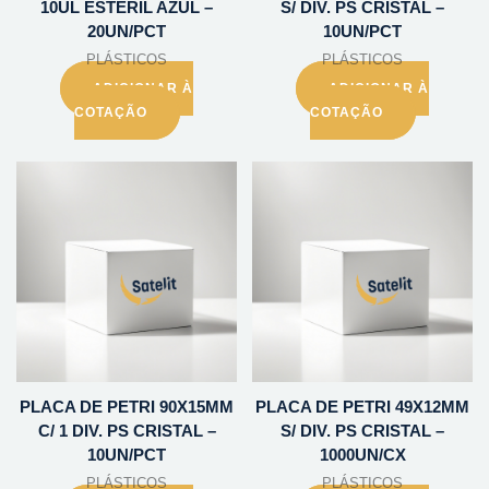
10UL ESTERIL AZUL –
S/ DIV. PS CRISTAL –
20UN/PCT
10UN/PCT
PLÁSTICOS
PLÁSTICOS
ADICIONAR À
ADICIONAR À
COTAÇÃO
COTAÇÃO
PLACA DE PETRI 90X15MM
PLACA DE PETRI 49X12MM
C/ 1 DIV. PS CRISTAL –
S/ DIV. PS CRISTAL –
10UN/PCT
1000UN/CX
PLÁSTICOS
PLÁSTICOS