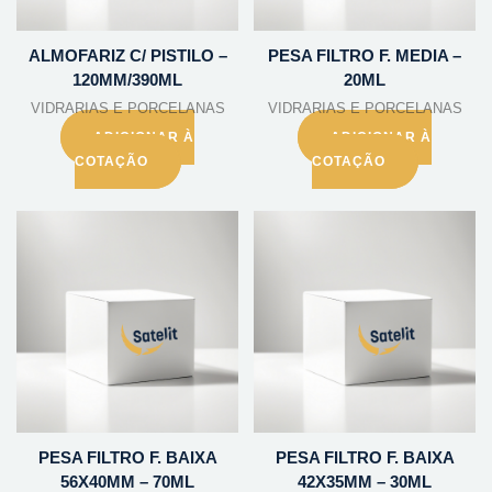
ALMOFARIZ C/ PISTILO –
PESA FILTRO F. MEDIA –
120MM/390ML
20ML
VIDRARIAS E PORCELANAS
VIDRARIAS E PORCELANAS
ADICIONAR À
ADICIONAR À
COTAÇÃO
COTAÇÃO
PESA FILTRO F. BAIXA
PESA FILTRO F. BAIXA
56X40MM – 70ML
42X35MM – 30ML