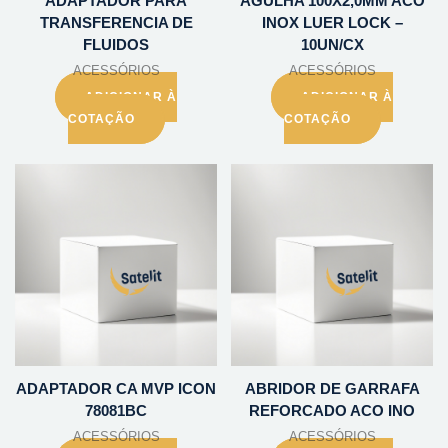
ADAPTADOR PARA
AGULHA 100X2,0MM ACO
TRANSFERENCIA DE
INOX LUER LOCK –
FLUIDOS
10UN/CX
ACESSÓRIOS
ACESSÓRIOS
ADICIONAR À
ADICIONAR À
COTAÇÃO
COTAÇÃO
ADAPTADOR CA MVP ICON
ABRIDOR DE GARRAFA
78081BC
REFORCADO ACO INO
ACESSÓRIOS
ACESSÓRIOS