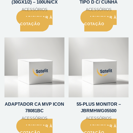
(30GX1/2) – 100UN/CX
TIPO D C/ CUNHA
ACESSÓRIOS
ACESSÓRIOS
ADICIONAR À
ADICIONAR À
COTAÇÃO
COTAÇÃO
ADAPTADOR CA MVP ICON
55-PLUS MONITOR –
78081BC
JBRMHWG05500
ACESSÓRIOS
ACESSÓRIOS
ADICIONAR À
ADICIONAR À
COTAÇÃO
COTAÇÃO