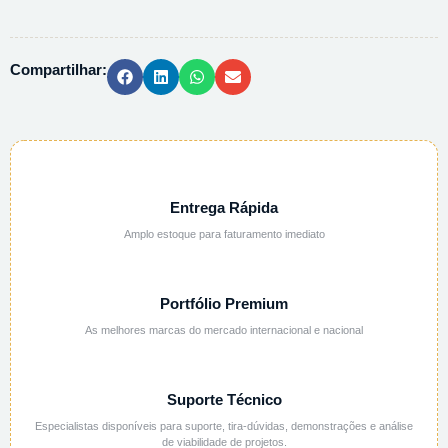
PP
P/
PCR
Compartilhar:
96
POCOS
K30-
917
quantidade
Entrega Rápida
Amplo estoque para faturamento imediato
Portfólio Premium
As melhores marcas do mercado internacional e nacional
Suporte Técnico
Especialistas disponíveis para suporte, tira-dúvidas, demonstrações e análise
de viabilidade de projetos.