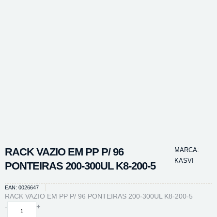
RACK VAZIO EM PP P/ 96
MARCA:
KASVI
PONTEIRAS 200-300UL K8-200-5
EAN: 0026647
RACK VAZIO EM PP P/ 96 PONTEIRAS 200-300UL K8-200-5
RACK
-
+
VAZIO