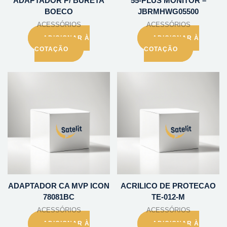
ADAPTADOR P/ BURETA
55-PLUS MONITOR –
BOECO
JBRMHWG05500
ACESSÓRIOS
ACESSÓRIOS
ADICIONAR À
ADICIONAR À
COTAÇÃO
COTAÇÃO
ADAPTADOR CA MVP ICON
ACRILICO DE PROTECAO
78081BC
TE-012-M
ACESSÓRIOS
ACESSÓRIOS
ADICIONAR À
ADICIONAR À