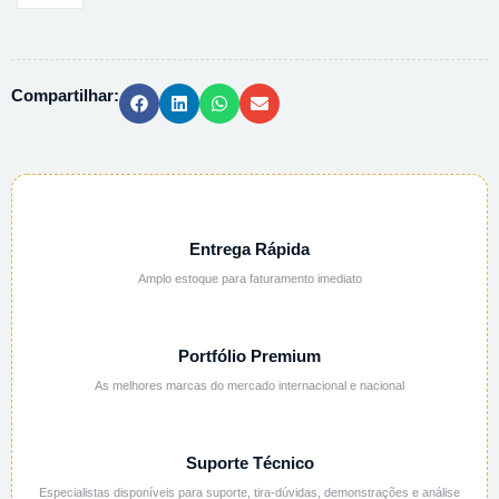
(0
A
32
Compartilhar:
BRIX)
-
RHB32
quantidade
Entrega Rápida
Amplo estoque para faturamento imediato
Portfólio Premium
As melhores marcas do mercado internacional e nacional
Suporte Técnico
Especialistas disponíveis para suporte, tira-dúvidas, demonstrações e análise