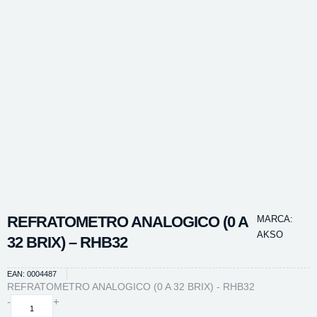
REFRATOMETRO ANALOGICO (0 A
MARCA:
AKSO
32 BRIX) – RHB32
EAN: 0004487
REFRATOMETRO ANALOGICO (0 A 32 BRIX) - RHB32
REFRATOMETRO
-
+
ANALOGICO