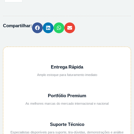
0-
85%
BRIX
Compartilhar:
PALL-
ALPHA
quantidade
Entrega Rápida
Amplo estoque para faturamento imediato
Portfólio Premium
As melhores marcas do mercado internacional e nacional
Suporte Técnico
Especialistas disponíveis para suporte, tira-dúvidas, demonstrações e análise