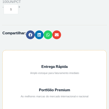
100UN/PCT
SACO
-
+
DE
LIXO
INFECTANTE
BRANCO
Compartilhar:
50L
REFORCADO
-
100UN/PCT
quantidade
Entrega Rápida
Amplo estoque para faturamento imediato
Portfólio Premium
As melhores marcas do mercado internacional e nacional