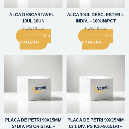
ALCA DESCARTAVEL –
ALCA 10UL DESC. ESTERIL
10UL 10UN
INDIV. – 100UN/PCT
PLÁSTICOS
PLÁSTICOS
ADICIONAR À
ADICIONAR À
COTAÇÃO
COTAÇÃO
PLACA DE PETRI 90X15MM
PLACA DE PETRI 90X15MM
S/ DIV. PS CRISTAL –
C/ 1 DIV. PS K30-90151RI –