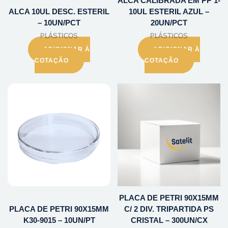
ALCA CALIBRADA EM PP 1-
ALCA 10UL DESC. ESTERIL
10UL ESTERIL AZUL –
– 10UN/PCT
20UN/PCT
PLÁSTICOS
PLÁSTICOS
ADICIONAR À
ADICIONAR À
COTAÇÃO
COTAÇÃO
PLACA DE PETRI 90X15MM
PLACA DE PETRI 90X15MM
C/ 2 DIV. TRIPARTIDA PS
K30-9015 – 10UN/PT
CRISTAL – 300UN/CX