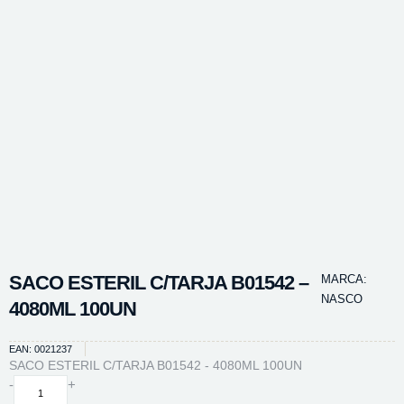
SACO ESTERIL C/TARJA B01542 –
MARCA:
NASCO
4080ML 100UN
EAN: 0021237
SACO ESTERIL C/TARJA B01542 - 4080ML 100UN
SACO
-
+
ESTERIL