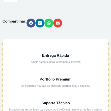
C/TARJA
B01542
-
Compartilhar:
4080ML
100UN
quantidade
Entrega Rápida
Amplo estoque para faturamento imediato
Portfólio Premium
As melhores marcas do mercado internacional e nacional
Suporte Técnico
Especialistas disponíveis para suporte, tira-dúvidas, demonstrações e análise