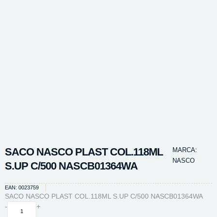
SACO NASCO PLAST COL.118ML
MARCA:
NASCO
S.UP C/500 NASCB01364WA
EAN: 0023759
SACO NASCO PLAST COL.118ML S.UP C/500 NASCB01364WA
SACO
-
+
NASCO