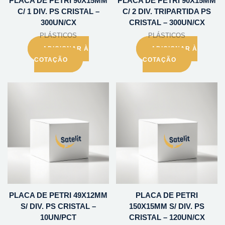
PLACA DE PETRI 90X15MM
PLACA DE PETRI 90X15MM
C/ 1 DIV. PS CRISTAL –
C/ 2 DIV. TRIPARTIDA PS
300UN/CX
CRISTAL – 300UN/CX
PLÁSTICOS
PLÁSTICOS
ADICIONAR À
ADICIONAR À
COTAÇÃO
COTAÇÃO
PLACA DE PETRI 49X12MM
PLACA DE PETRI
S/ DIV. PS CRISTAL –
150X15MM S/ DIV. PS
10UN/PCT
CRISTAL – 120UN/CX