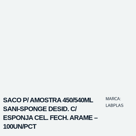
SACO P/ AMOSTRA 450/540ML
MARCA:
LABPLAS
SANI-SPONGE DESID. C/
ESPONJA CEL. FECH. ARAME –
100UN/PCT