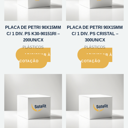
PLACA DE PETRI 90X15MM
PLACA DE PETRI 90X15MM
C/ 1 DIV. PS K30-90151RI –
C/ 1 DIV. PS CRISTAL –
200UN/CX
300UN/CX
PLÁSTICOS
PLÁSTICOS
ADICIONAR À
ADICIONAR À
COTAÇÃO
COTAÇÃO