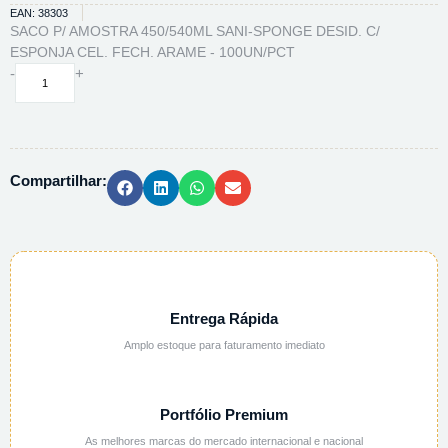
EAN: 38303
SACO P/ AMOSTRA 450/540ML SANI-SPONGE DESID. C/
ESPONJA CEL. FECH. ARAME - 100UN/PCT
SACO
-
+
P/
AMOSTRA
450/540ML
SANI-
Compartilhar:
SPONGE
DESID.
C/
ESPONJA
CEL.
FECH.
ARAME
Entrega Rápida
-
Amplo estoque para faturamento imediato
100UN/PCT
quantidade
Portfólio Premium
As melhores marcas do mercado internacional e nacional