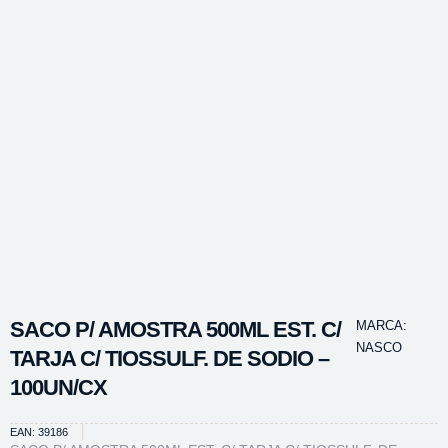
SACO P/ AMOSTRA 500ML EST. C/
MARCA:
NASCO
TARJA C/ TIOSSULF. DE SODIO –
100UN/CX
EAN: 39186