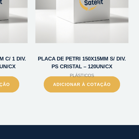
 C/ 1 DIV.
PLACA DE PETRI 150X15MM S/ DIV.
0UN/CX
PS CRISTAL – 120UN/CX
PLÁSTICOS
AÇÃO
ADICIONAR À COTAÇÃO