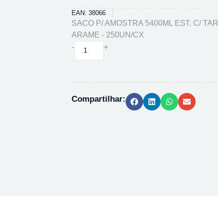
EAN: 38066
SACO P/ AMOSTRA 5400ML EST. C/ TA
ARAME - 250UN/CX
SACO
-
+
P/
AMOSTRA
5400ML
EST.
Compartilhar:
C/
TARJA
FECH.
ARAME
-
250UN/CX
quantidade