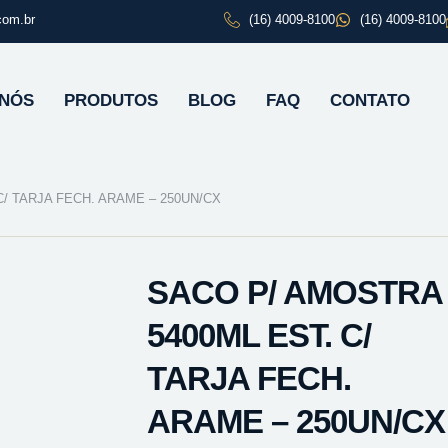
com.br
(16) 4009-8100
(16) 4009-8100
 NÓS
PRODUTOS
BLOG
FAQ
CONTATO
C/ TARJA FECH. ARAME – 250UN/CX
SACO P/ AMOSTRA
5400ML EST. C/
TARJA FECH.
ARAME – 250UN/CX