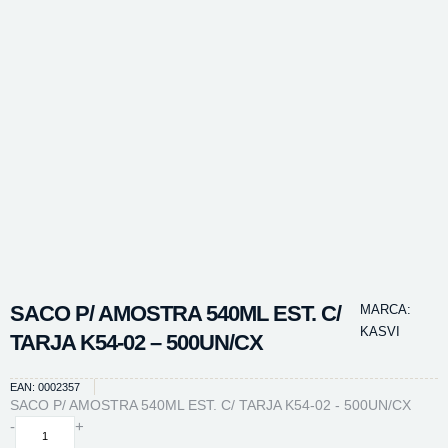
SACO P/ AMOSTRA 540ML EST. C/
MARCA:
KASVI
TARJA K54-02 – 500UN/CX
EAN: 0002357
SACO P/ AMOSTRA 540ML EST. C/ TARJA K54-02 - 500UN/CX
SACO
-
+
P/