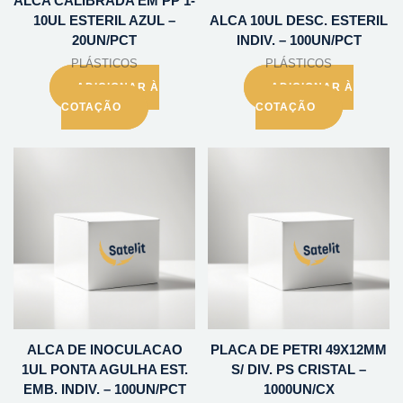
ALCA CALIBRADA EM PP 1-
10UL ESTERIL AZUL –
ALCA 10UL DESC. ESTERIL
20UN/PCT
INDIV. – 100UN/PCT
PLÁSTICOS
PLÁSTICOS
ADICIONAR À
ADICIONAR À
COTAÇÃO
COTAÇÃO
ALCA DE INOCULACAO
PLACA DE PETRI 49X12MM
1UL PONTA AGULHA EST.
S/ DIV. PS CRISTAL –
EMB. INDIV. – 100UN/PCT
1000UN/CX