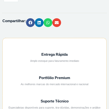
AUTOCLAVE
60L
K30-
Compartilhar:
0160
-
20UN/PCT
quantidade
Entrega Rápida
Amplo estoque para faturamento imediato
Portfólio Premium
As melhores marcas do mercado internacional e nacional
Suporte Técnico
Especialistas disponíveis para suporte, tira-dúvidas, demonstrações e análise