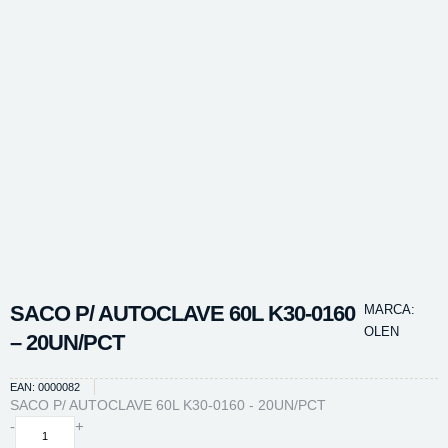
SACO P/ AUTOCLAVE 60L K30-0160
MARCA:
OLEN
– 20UN/PCT
EAN: 0000082
SACO P/ AUTOCLAVE 60L K30-0160 - 20UN/PCT
SACO
-
+
P/