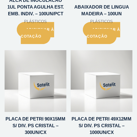
ALCA DE INOCULACAO
1UL PONTA AGULHA EST.
ABAIXADOR DE LINGUA
EMB. INDIV. – 100UN/PCT
MADEIRA – 100UN
PLÁSTICOS
PLÁSTICOS
ADICIONAR À
ADICIONAR À
COTAÇÃO
COTAÇÃO
PLACA DE PETRI 90X15MM
PLACA DE PETRI 49X12MM
S/ DIV. PS CRISTAL –
S/ DIV. PS CRISTAL –
300UN/CX
1000UN/CX