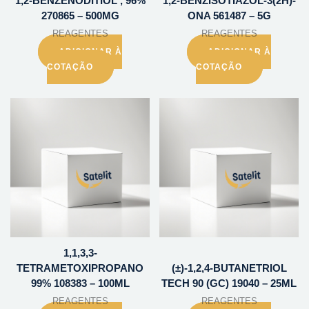
1,2-BENZENODITIOL , 96%
1,2-BENZISOTIAZOL-3(2H)-
270865 – 500MG
ONA 561487 – 5G
REAGENTES
REAGENTES
ADICIONAR À
ADICIONAR À
COTAÇÃO
COTAÇÃO
1,1,3,3-
TETRAMETOXIPROPANO
(±)-1,2,4-BUTANETRIOL
99% 108383 – 100ML
TECH 90 (GC) 19040 – 25ML
REAGENTES
REAGENTES