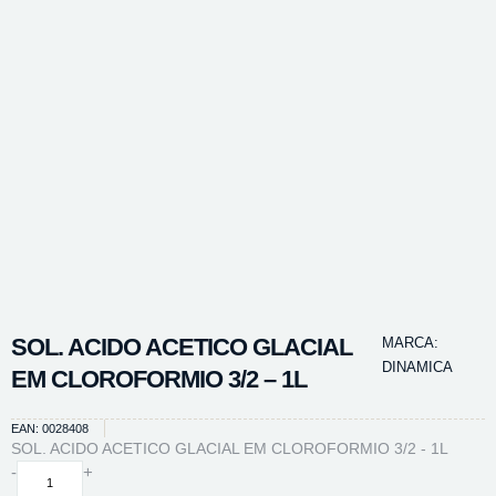
SOL. ACIDO ACETICO GLACIAL
MARCA:
DINAMICA
EM CLOROFORMIO 3/2 – 1L
EAN: 0028408
SOL. ACIDO ACETICO GLACIAL EM CLOROFORMIO 3/2 - 1L
SOL.
-
+
ACIDO