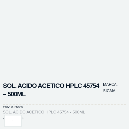
SOL. ACIDO ACETICO HPLC 45754
MARCA:
SIGMA
– 500ML
EAN: 0025850
SOL. ACIDO ACETICO HPLC 45754 - 500ML
SOL.
-
+
ACIDO