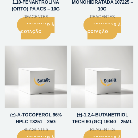
1,10-FENANTROLINA
MONOHIDRATADA 107225 –
(ORTO) PA ACS – 10G
10G
REAGENTES
REAGENTES
ADICIONAR À
ADICIONAR À
COTAÇÃO
COTAÇÃO
(±)-A-TOCOFEROL 96%
(±)-1,2,4-BUTANETRIOL
HPLC T3251 – 25G
TECH 90 (GC) 19040 – 25ML
REAGENTES
REAGENTES
ADICIONAR À
ADICIONAR À