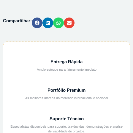
ACETICO
HPLC
45754
Compartilhar:
-
500ML
quantidade
Entrega Rápida
Amplo estoque para faturamento imediato
Portfólio Premium
As melhores marcas do mercado internacional e nacional
Suporte Técnico
Especialistas disponíveis para suporte, tira-dúvidas, demonstrações e análise
de viabilidade de projetos.