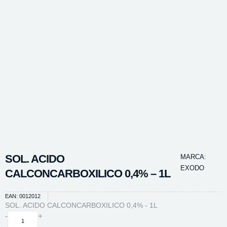
SOL. ACIDO
MARCA:
EXODO
CALCONCARBOXILICO 0,4% – 1L
EAN: 0012012
SOL. ACIDO CALCONCARBOXILICO 0,4% - 1L
SOL.
-
+
ACIDO