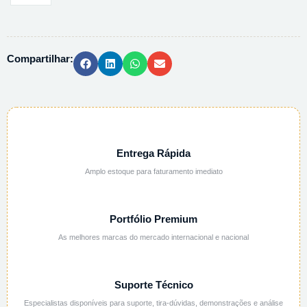
CALCONCARBOXILICO
0,4%
-
Compartilhar:
1L
quantidade
Entrega Rápida
Amplo estoque para faturamento imediato
Portfólio Premium
As melhores marcas do mercado internacional e nacional
Suporte Técnico
Especialistas disponíveis para suporte, tira-dúvidas, demonstrações e análise