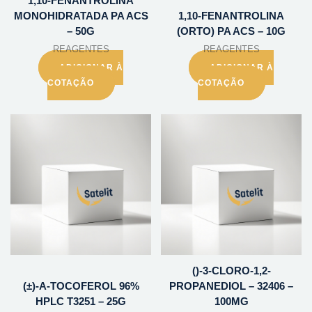
1,10-FENANTROLINA
MONOHIDRATADA PA ACS
1,10-FENANTROLINA
– 50G
(ORTO) PA ACS – 10G
REAGENTES
REAGENTES
ADICIONAR À
ADICIONAR À
COTAÇÃO
COTAÇÃO
()-3-CLORO-1,2-
(±)-A-TOCOFEROL 96%
PROPANEDIOL – 32406 –
HPLC T3251 – 25G
100MG