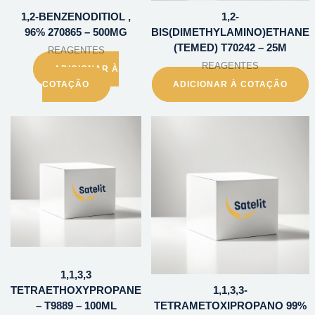
1,2-BENZENODITIOL ,
1,2-
96% 270865 – 500MG
BIS(DIMETHYLAMINO)ETHANE
(TEMED) T70242 – 25M
REAGENTES
REAGENTES
ADICIONAR À
COTAÇÃO
ADICIONAR À COTAÇÃO
1,1,3,3
TETRAETHOXYPROPANE
1,1,3,3-
– T9889 – 100ML
TETRAMETOXIPROPANO 99%