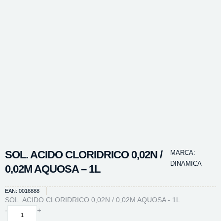
SOL. ACIDO CLORIDRICO 0,02N /
MARCA:
DINAMICA
0,02M AQUOSA – 1L
EAN: 0016888
SOL. ACIDO CLORIDRICO 0,02N / 0,02M AQUOSA - 1L
SOL.
-
+
ACIDO