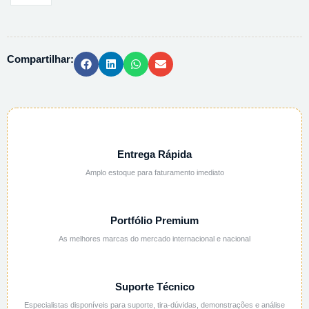
CLORIDRICO
0,2N
(M)
Compartilhar:
AQUOSA
-
1L
quantidade
Entrega Rápida
Amplo estoque para faturamento imediato
Portfólio Premium
As melhores marcas do mercado internacional e nacional
Suporte Técnico
Especialistas disponíveis para suporte, tira-dúvidas, demonstrações e análise