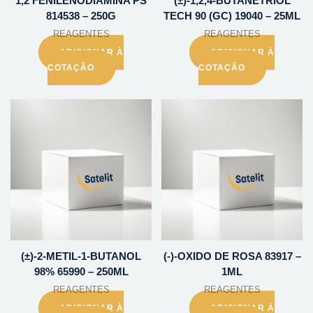
1,2 FENILENODIAMINA PS
(±)-1,2,4-BUTANETRIOL
814538 – 250G
TECH 90 (GC) 19040 – 25ML
REAGENTES
REAGENTES
ADICIONAR À
ADICIONAR À
COTAÇÃO
COTAÇÃO
(±)-2-METIL-1-BUTANOL
(-)-OXIDO DE ROSA 83917 –
98% 65990 – 250ML
1ML
REAGENTES
REAGENTES
ADICIONAR À
ADICIONAR À