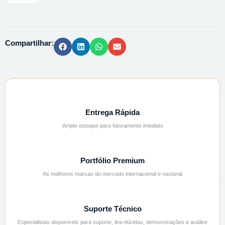
CLORIDRICO
30%
SUPRAPUR
Compartilhar:
100318
-
1L
quantidade
Entrega Rápida
Amplo estoque para faturamento imediato
Portfólio Premium
As melhores marcas do mercado internacional e nacional
Suporte Técnico
Especialistas disponíveis para suporte, tira-dúvidas, demonstrações e análise