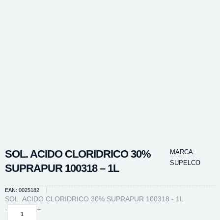
SOL. ACIDO CLORIDRICO 30%
MARCA:
SUPELCO
SUPRAPUR 100318 – 1L
EAN: 0025182
SOL. ACIDO CLORIDRICO 30% SUPRAPUR 100318 - 1L
SOL.
-
+
ACIDO