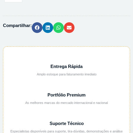
CLORIDRICO
50%
(1:1)
Compartilhar:
AQUOSA
-
1L
quantidade
Entrega Rápida
Amplo estoque para faturamento imediato
Portfólio Premium
As melhores marcas do mercado internacional e nacional
Suporte Técnico
Especialistas disponíveis para suporte, tira-dúvidas, demonstrações e análise