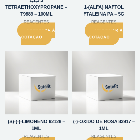
1,1,3,3
TETRAETHOXYPROPANE –
1-(ALFA) NAFTOL
T9889 – 100ML
FTALEINA PA – 5G
REAGENTES
REAGENTES
ADICIONAR À
ADICIONAR À
COTAÇÃO
COTAÇÃO
(S)-(-)-LIMONENO 62128 –
(-)-OXIDO DE ROSA 83917 –
1ML
1ML
REAGENTES
REAGENTES