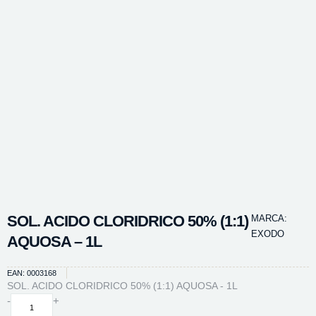
SOL. ACIDO CLORIDRICO 50% (1:1)
MARCA:
EXODO
AQUOSA – 1L
EAN: 0003168
SOL. ACIDO CLORIDRICO 50% (1:1) AQUOSA - 1L
SOL.
-
+
ACIDO