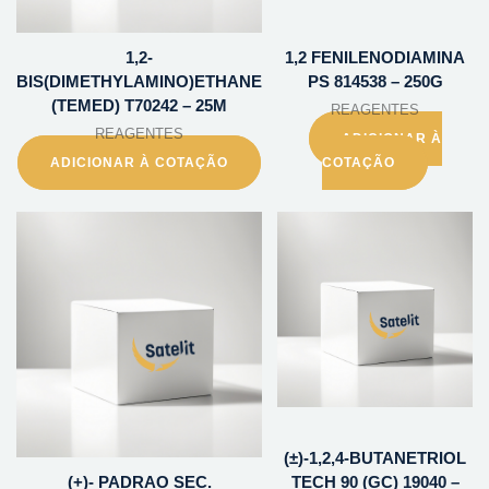
1,2-
1,2 FENILENODIAMINA
BIS(DIMETHYLAMINO)ETHANE
PS 814538 – 250G
(TEMED) T70242 – 25M
REAGENTES
REAGENTES
ADICIONAR À
ADICIONAR À COTAÇÃO
COTAÇÃO
(±)-1,2,4-BUTANETRIOL
(+)- PADRAO SEC.
TECH 90 (GC) 19040 –