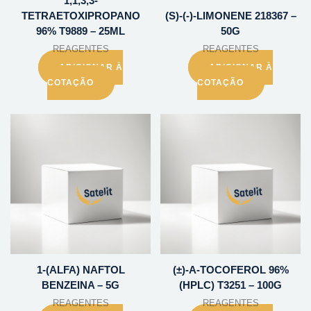
1,1,3,3-
TETRAETOXIPROPANO
(S)-(-)-LIMONENE 218367 –
96% T9889 – 25ML
50G
REAGENTES
REAGENTES
ADICIONAR À
ADICIONAR À
COTAÇÃO
COTAÇÃO
1-(ALFA) NAFTOL
(±)-A-TOCOFEROL 96%
BENZEINA – 5G
(HPLC) T3251 – 100G
REAGENTES
REAGENTES