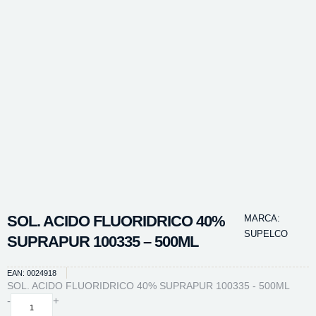
SOL. ACIDO FLUORIDRICO 40%
MARCA:
SUPELCO
SUPRAPUR 100335 – 500ML
EAN: 0024918
SOL. ACIDO FLUORIDRICO 40% SUPRAPUR 100335 - 500ML
SOL.
-
+
ACIDO