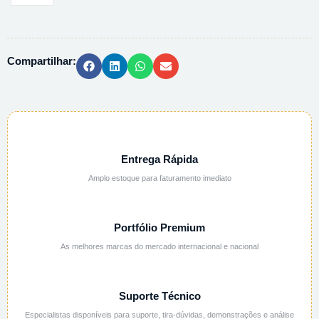
FLUORIDRICO
40%
SUPRAPUR
Compartilhar:
100335
-
500ML
quantidade
Entrega Rápida
Amplo estoque para faturamento imediato
Portfólio Premium
As melhores marcas do mercado internacional e nacional
Suporte Técnico
Especialistas disponíveis para suporte, tira-dúvidas, demonstrações e análise