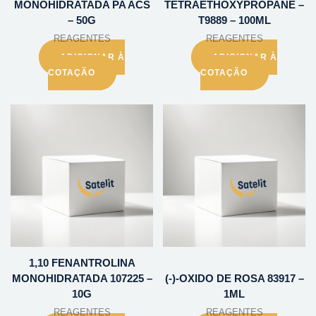
MONOHIDRATADA PA ACS
TETRAETHOXYPROPANE –
– 50G
T9889 – 100ML
REAGENTES
REAGENTES
ADICIONAR À
ADICIONAR À
COTAÇÃO
COTAÇÃO
1,10 FENANTROLINA
MONOHIDRATADA 107225 –
(-)-OXIDO DE ROSA 83917 –
10G
1ML
REAGENTES
REAGENTES