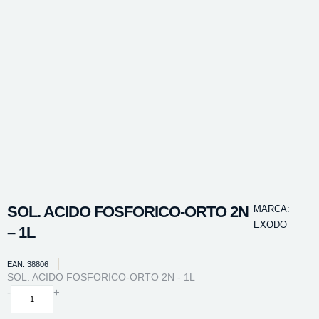
SOL. ACIDO FOSFORICO-ORTO 2N
MARCA:
EXODO
– 1L
EAN: 38806
SOL. ACIDO FOSFORICO-ORTO 2N - 1L
SOL.
-
+
ACIDO