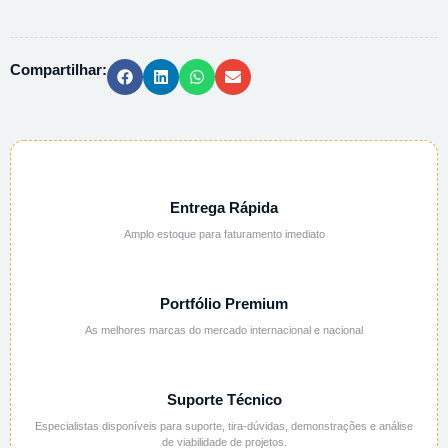
FOSFORICO-
ORTO
2N
Compartilhar:
-
1L
quantidade
Entrega Rápida
Amplo estoque para faturamento imediato
Portfólio Premium
As melhores marcas do mercado internacional e nacional
Suporte Técnico
Especialistas disponíveis para suporte, tira-dúvidas, demonstrações e análise
de viabilidade de projetos.