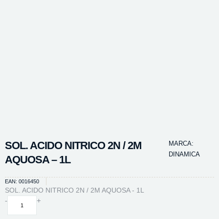
SOL. ACIDO NITRICO 2N / 2M
MARCA:
DINAMICA
AQUOSA – 1L
EAN: 0016450
SOL. ACIDO NITRICO 2N / 2M AQUOSA - 1L
SOL.
-
+
ACIDO