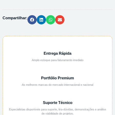
NITRICO
2N
/
Compartilhar:
2M
AQUOSA
-
1L
quantidade
Entrega Rápida
Amplo estoque para faturamento imediato
Portfólio Premium
As melhores marcas do mercado internacional e nacional
Suporte Técnico
Especialistas disponíveis para suporte, tira-dúvidas, demonstrações e análise
de viabilidade de projetos.