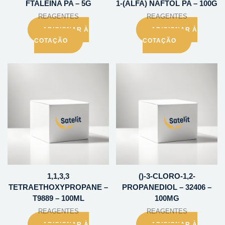
FTALEINA PA – 5G
1-(ALFA) NAFTOL PA – 100G
REAGENTES
REAGENTES
ADICIONAR À
ADICIONAR À
COTAÇÃO
COTAÇÃO
1,1,3,3
()-3-CLORO-1,2-
TETRAETHOXYPROPANE –
PROPANEDIOL – 32406 –
T9889 – 100ML
100MG
REAGENTES
REAGENTES
ADICIONAR À
ADICIONAR À