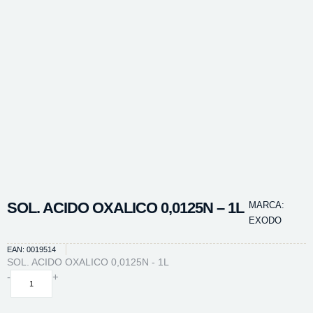
SOL. ACIDO OXALICO 0,0125N – 1L
MARCA:
EXODO
EAN: 0019514
SOL. ACIDO OXALICO 0,0125N - 1L
SOL.
-
+
ACIDO
OXALICO