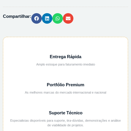
0,0125N
-
Compartilhar:
1L
quantidade
Entrega Rápida
Amplo estoque para faturamento imediato
Portfólio Premium
As melhores marcas do mercado internacional e nacional
Suporte Técnico
Especialistas disponíveis para suporte, tira-dúvidas, demonstrações e análise
de viabilidade de projetos.