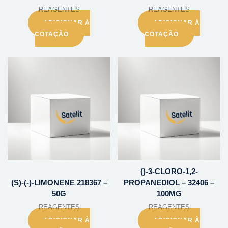
REAGENTES
REAGENTES
ADICIONAR À
ADICIONAR À
COTAÇÃO
COTAÇÃO
()-3-CLORO-1,2-
(S)-(-)-LIMONENE 218367 –
PROPANEDIOL – 32406 –
50G
100MG
REAGENTES
REAGENTES
ADICIONAR À
ADICIONAR À