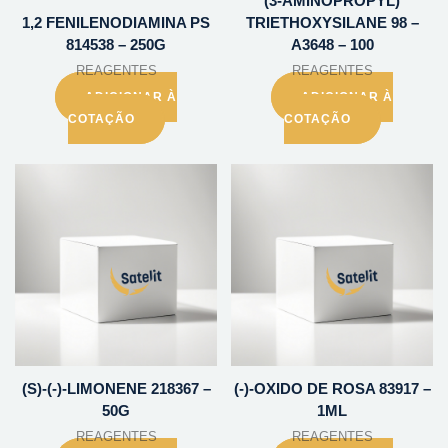
(3-AMINOPROPYL)
1,2 FENILENODIAMINA PS
TRIETHOXYSILANE 98 –
814538 – 250G
A3648 – 100
REAGENTES
REAGENTES
ADICIONAR À
ADICIONAR À
COTAÇÃO
COTAÇÃO
(S)-(-)-LIMONENE 218367 –
(-)-OXIDO DE ROSA 83917 –
50G
1ML
REAGENTES
REAGENTES