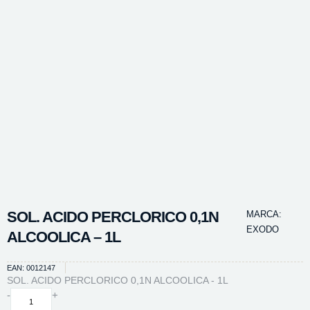
SOL. ACIDO PERCLORICO 0,1N
MARCA:
EXODO
ALCOOLICA – 1L
EAN: 0012147
SOL. ACIDO PERCLORICO 0,1N ALCOOLICA - 1L
SOL.
-
+
ACIDO