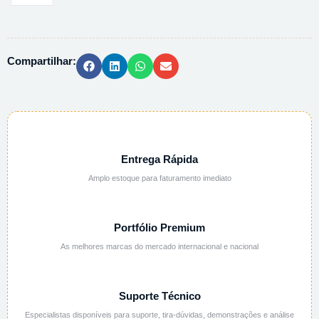
PERCLORICO
0,1N
ALCOOLICA
Compartilhar:
-
1L
quantidade
Entrega Rápida
Amplo estoque para faturamento imediato
Portfólio Premium
As melhores marcas do mercado internacional e nacional
Suporte Técnico
Especialistas disponíveis para suporte, tira-dúvidas, demonstrações e análise