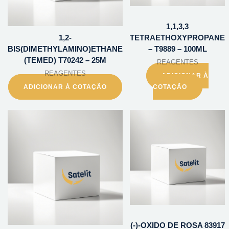
1,1,3,3
1,2-
TETRAETHOXYPROPANE
BIS(DIMETHYLAMINO)ETHANE
– T9889 – 100ML
(TEMED) T70242 – 25M
REAGENTES
REAGENTES
ADICIONAR À
ADICIONAR À COTAÇÃO
COTAÇÃO
(-)-OXIDO DE ROSA 83917