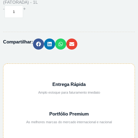
(FATORADA) - 1L
SOL.
-
+
ACIDO
PERCLORICO
0,1N
EM
Compartilhar:
ACIDO
ACETICO
(FATORADA)
-
1L
quantidade
Entrega Rápida
Amplo estoque para faturamento imediato
Portfólio Premium
As melhores marcas do mercado internacional e nacional