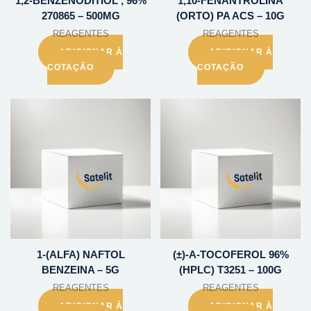
1,2-BENZENODITIOL , 96%
1,10-FENANTROLINA
270865 – 500MG
(ORTO) PA ACS – 10G
REAGENTES
REAGENTES
ADICIONAR À
ADICIONAR À
COTAÇÃO
COTAÇÃO
1-(ALFA) NAFTOL
(±)-A-TOCOFEROL 96%
BENZEINA – 5G
(HPLC) T3251 – 100G
REAGENTES
REAGENTES
ADICIONAR À
ADICIONAR À