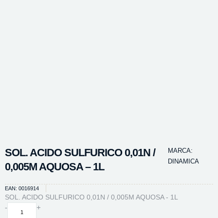
SOL. ACIDO SULFURICO 0,01N /
MARCA:
DINAMICA
0,005M AQUOSA – 1L
EAN: 0016914
SOL. ACIDO SULFURICO 0,01N / 0,005M AQUOSA - 1L
SOL.
-
+
ACIDO