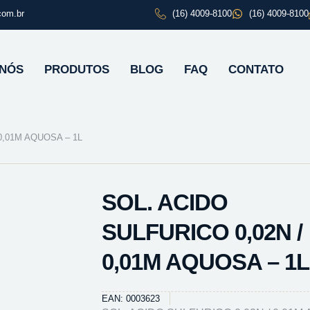
com.br
(16) 4009-8100
(16) 4009-8100
 NÓS
PRODUTOS
BLOG
FAQ
CONTATO
0,01M AQUOSA – 1L
SOL. ACIDO
SULFURICO 0,02N /
0,01M AQUOSA – 1L
EAN: 0003623