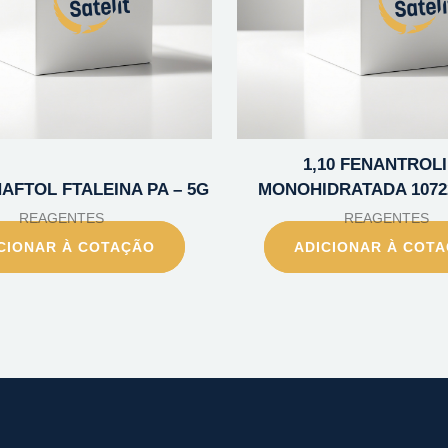
1,10 FENANTROL
NAFTOL FTALEINA PA – 5G
MONOHIDRATADA 10722
REAGENTES
REAGENTES
CIONAR À COTAÇÃO
ADICIONAR À COT