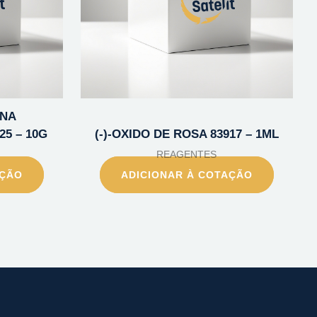
INA
5 – 10G
(-)-OXIDO DE ROSA 83917 – 1ML
REAGENTES
AÇÃO
ADICIONAR À COTAÇÃO