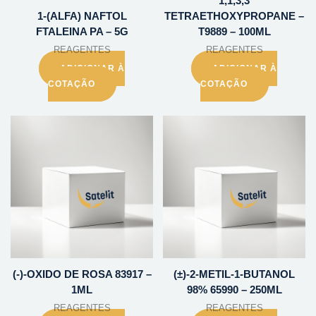
1,1,3,3
1-(ALFA) NAFTOL
TETRAETHOXYPROPANE –
FTALEINA PA – 5G
T9889 – 100ML
REAGENTES
REAGENTES
ADICIONAR À
ADICIONAR À
COTAÇÃO
COTAÇÃO
(-)-OXIDO DE ROSA 83917 –
(±)-2-METIL-1-BUTANOL
1ML
98% 65990 – 250ML
REAGENTES
REAGENTES