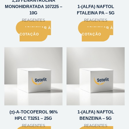
1,10 FENANTROLINA
MONOHIDRATADA 107225 –
1-(ALFA) NAFTOL
10G
FTALEINA PA – 5G
REAGENTES
REAGENTES
ADICIONAR À
ADICIONAR À
COTAÇÃO
COTAÇÃO
(±)-A-TOCOFEROL 96%
1-(ALFA) NAFTOL
HPLC T3251 – 25G
BENZEINA – 5G
REAGENTES
REAGENTES