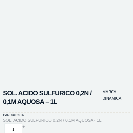
SOL. ACIDO SULFURICO 0,2N /
MARCA:
DINAMICA
0,1M AQUOSA – 1L
EAN: 0016916
SOL. ACIDO SULFURICO 0,2N / 0,1M AQUOSA - 1L
SOL.
-
+
ACIDO