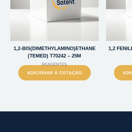
1,2-BIS(DIMETHYLAMINO)ETHANE
1,2 FENI
(TEMED) T70242 – 25M
REAGENTES
ADICIONAR À COTAÇÃO
ADI