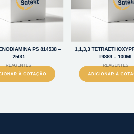
LENODIAMINA PS 814538 –
1,1,3,3 TETRAETHOXYP
250G
T9889 – 100ML
REAGENTES
REAGENTES
CIONAR À COTAÇÃO
ADICIONAR À COT