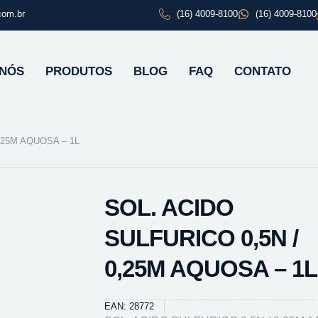
com.br
(16) 4009-8100
(16) 4009-8100
 NÓS
PRODUTOS
BLOG
FAQ
CONTATO
,25M AQUOSA – 1L
SOL. ACIDO
SULFURICO 0,5N /
0,25M AQUOSA – 1L
EAN: 28772