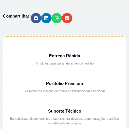
1N
-
Compartilhar:
1L
quantidade
Entrega Rápida
Amplo estoque para faturamento imediato
Portfólio Premium
As melhores marcas do mercado internacional e nacional
Suporte Técnico
Especialistas disponíveis para suporte, tira-dúvidas, demonstrações e análise
de viabilidade de projetos.