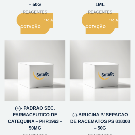
– 50G
1ML
REAGENTES
REAGENTES
ADICIONAR À
ADICIONAR À
COTAÇÃO
COTAÇÃO
(+)- PADRAO SEC.
FARMACEUTICO DE
(-)-BRUCINA P/ SEPACAO
CATEQUINA – PHR1963 –
DE RACEMATOS PS 818308
50MG
– 50G