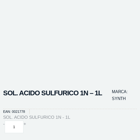
SOL. ACIDO SULFURICO 1N – 1L
MARCA:
SYNTH
EAN: 0021778
SOL. ACIDO SULFURICO 1N - 1L
SOL.
-
+
ACIDO
SULFURICO