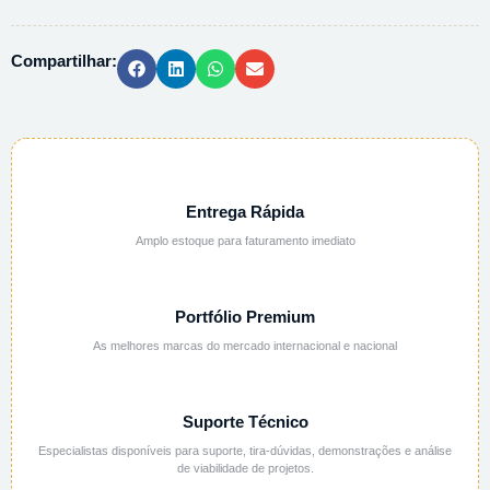
20%
-
Compartilhar:
1L
quantidade
Entrega Rápida
Amplo estoque para faturamento imediato
Portfólio Premium
As melhores marcas do mercado internacional e nacional
Suporte Técnico
Especialistas disponíveis para suporte, tira-dúvidas, demonstrações e análise
de viabilidade de projetos.