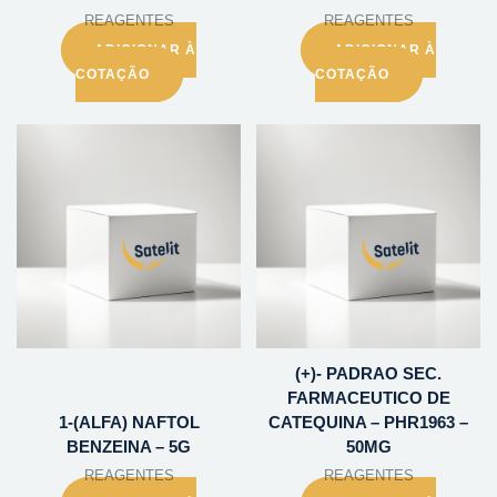
REAGENTES
REAGENTES
ADICIONAR À
ADICIONAR À
COTAÇÃO
COTAÇÃO
(+)- PADRAO SEC.
FARMACEUTICO DE
1-(ALFA) NAFTOL
CATEQUINA – PHR1963 –
BENZEINA – 5G
50MG
REAGENTES
REAGENTES