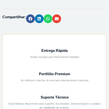
SULFURICO
2N
(1M)
Compartilhar:
-
1L
quantidade
Entrega Rápida
Amplo estoque para faturamento imediato
Portfólio Premium
As melhores marcas do mercado internacional e nacional
Suporte Técnico
Especialistas disponíveis para suporte, tira-dúvidas, demonstrações e análise
de viabilidade de projetos.