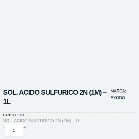
SOL. ACIDO SULFURICO 2N (1M) –
MARCA:
EXODO
1L
EAN: 0003111
SOL. ACIDO SULFURICO 2N (1M) - 1L
SOL.
-
+
ACIDO