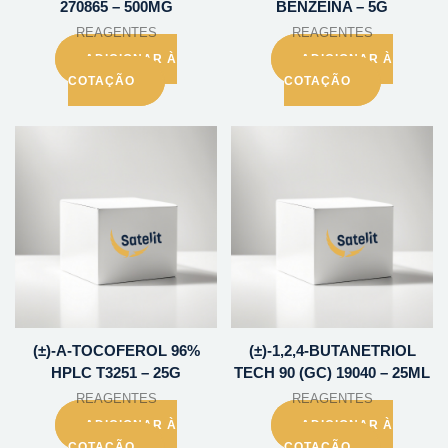
270865 – 500MG
BENZEINA – 5G
REAGENTES
REAGENTES
ADICIONAR À
ADICIONAR À
COTAÇÃO
COTAÇÃO
(±)-A-TOCOFEROL 96%
(±)-1,2,4-BUTANETRIOL
HPLC T3251 – 25G
TECH 90 (GC) 19040 – 25ML
REAGENTES
REAGENTES
ADICIONAR À
ADICIONAR À
COTAÇÃO
COTAÇÃO