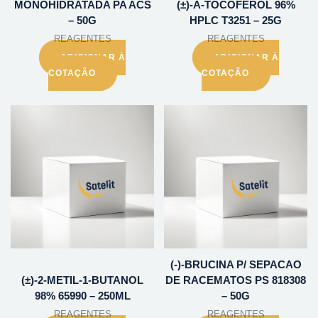
MONOHIDRATADA PA ACS
(±)-A-TOCOFEROL 96%
– 50G
HPLC T3251 – 25G
REAGENTES
REAGENTES
ADICIONAR À
ADICIONAR À
COTAÇÃO
COTAÇÃO
(-)-BRUCINA P/ SEPACAO
(±)-2-METIL-1-BUTANOL
DE RACEMATOS PS 818308
98% 65990 – 250ML
– 50G
REAGENTES
REAGENTES