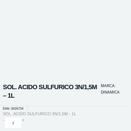
SOL. ACIDO SULFURICO 3N/1,5M
MARCA:
DINAMICA
– 1L
EAN: 0026734
SOL. ACIDO SULFURICO 3N/1,5M - 1L
SOL.
-
+
ACIDO