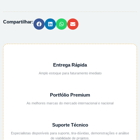
SULFURICO
3N/1,5M
-
Compartilhar:
1L
quantidade
Entrega Rápida
Amplo estoque para faturamento imediato
Portfólio Premium
As melhores marcas do mercado internacional e nacional
Suporte Técnico
Especialistas disponíveis para suporte, tira-dúvidas, demonstrações e análise
de viabilidade de projetos.