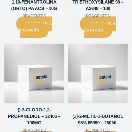
1,10-FENANTROLINA
TRIETHOXYSILANE 98 –
(ORTO) PA ACS – 10G
A3648 – 100
REAGENTES
REAGENTES
ADICIONAR À
ADICIONAR À
COTAÇÃO
COTAÇÃO
()-3-CLORO-1,2-
PROPANEDIOL – 32406 –
(±)-2-METIL-1-BUTANOL
100MG
98% 65990 – 250ML
REAGENTES
REAGENTES