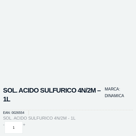
SOL. ACIDO SULFURICO 4N/2M –
MARCA:
DINAMICA
1L
EAN: 0026554
SOL. ACIDO SULFURICO 4N/2M - 1L
SOL.
-
+
ACIDO