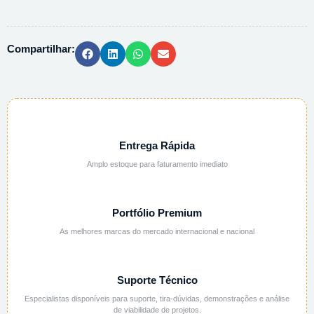
SULFURICO
4N/2M
-
Compartilhar:
1L
quantidade
Entrega Rápida
Amplo estoque para faturamento imediato
Portfólio Premium
As melhores marcas do mercado internacional e nacional
Suporte Técnico
Especialistas disponíveis para suporte, tira-dúvidas, demonstrações e análise
de viabilidade de projetos.