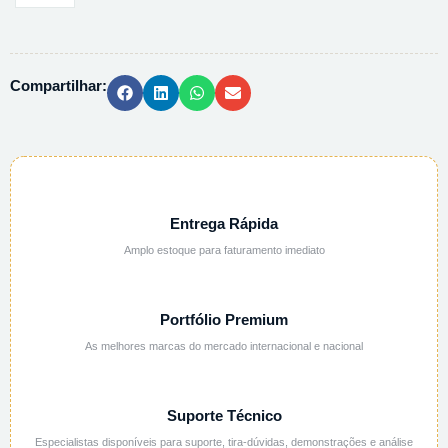
TARTARICO
10%
P/V
Compartilhar:
AQUOSA
-
1L
quantidade
Entrega Rápida
Amplo estoque para faturamento imediato
Portfólio Premium
As melhores marcas do mercado internacional e nacional
Suporte Técnico
Especialistas disponíveis para suporte, tira-dúvidas, demonstrações e análise