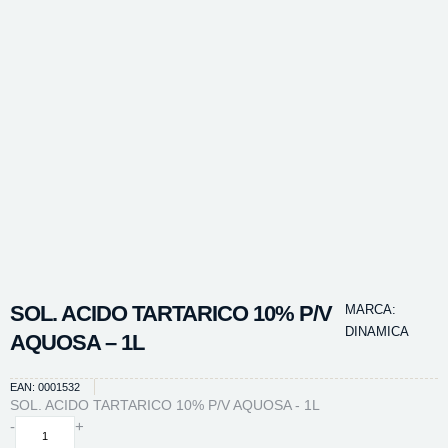
SOL. ACIDO TARTARICO 10% P/V
MARCA:
DINAMICA
AQUOSA – 1L
EAN: 0001532
SOL. ACIDO TARTARICO 10% P/V AQUOSA - 1L
SOL.
-
+
ACIDO