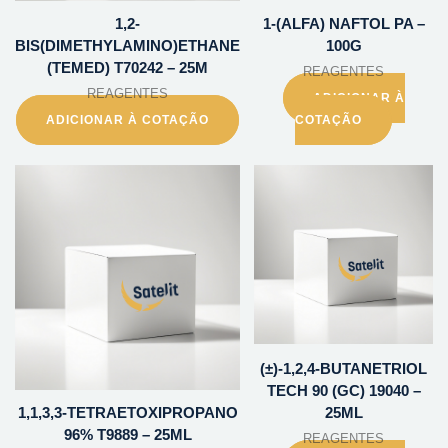
1,2-
1-(ALFA) NAFTOL PA –
BIS(DIMETHYLAMINO)ETHANE
100G
(TEMED) T70242 – 25M
REAGENTES
REAGENTES
ADICIONAR À
ADICIONAR À COTAÇÃO
COTAÇÃO
(±)-1,2,4-BUTANETRIOL
TECH 90 (GC) 19040 –
1,1,3,3-TETRAETOXIPROPANO
25ML
96% T9889 – 25ML
REAGENTES