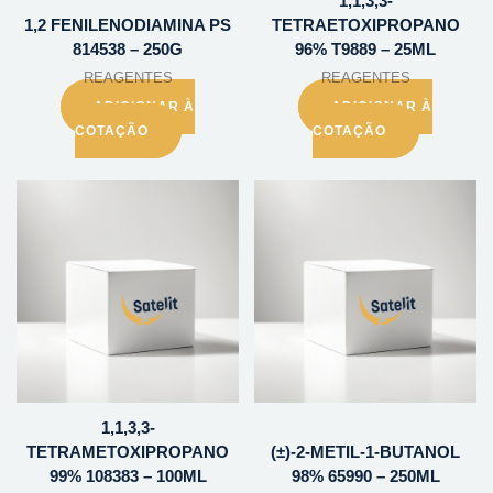
1,1,3,3-
1,2 FENILENODIAMINA PS
TETRAETOXIPROPANO
814538 – 250G
96% T9889 – 25ML
REAGENTES
REAGENTES
ADICIONAR À
ADICIONAR À
COTAÇÃO
COTAÇÃO
1,1,3,3-
TETRAMETOXIPROPANO
(±)-2-METIL-1-BUTANOL
99% 108383 – 100ML
98% 65990 – 250ML