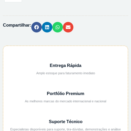
TRICLOROACETICO
10%
AQUOSA
Compartilhar:
-
1L
quantidade
Entrega Rápida
Amplo estoque para faturamento imediato
Portfólio Premium
As melhores marcas do mercado internacional e nacional
Suporte Técnico
Especialistas disponíveis para suporte, tira-dúvidas, demonstrações e análise