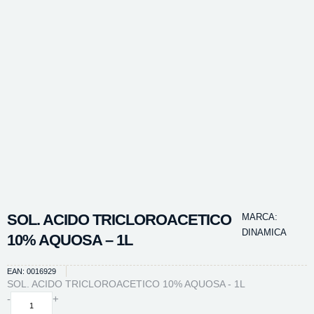
SOL. ACIDO TRICLOROACETICO
MARCA:
DINAMICA
10% AQUOSA – 1L
EAN: 0016929
SOL. ACIDO TRICLOROACETICO 10% AQUOSA - 1L
SOL.
-
+
ACIDO